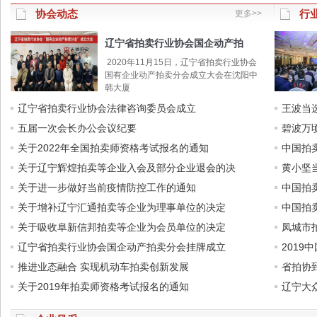
协会动态
行
更多>>
辽宁省拍卖行业协会国企动产拍
2020年11月15日，辽宁省拍卖行业协会
国有企业动产拍卖分会成立大会在沈阳中
韩大厦
辽宁省拍卖行业协会法律咨询委员会成立
王波当
五届一次会长办公会议纪要
碧波万
关于2022年全国拍卖师资格考试报名的通知
中国拍
关于辽宁辉煌拍卖等企业入会及部分企业退会的决
黄小坚
关于进一步做好当前疫情防控工作的通知
中国拍
关于增补辽宁汇通拍卖等企业为理事单位的决定
中国拍
关于吸收阜新信邦拍卖等企业为会员单位的决定
凤城市
辽宁省拍卖行业协会国企动产拍卖分会挂牌成立
201
推进业态融合 实现机动车拍卖创新发展
省拍协
关于2019年拍卖师资格考试报名的通知
辽宁大