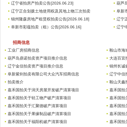
辽宁省拍房产拍卖公告[2026.06.23]
葫芦岛
辽宁正合划拨土地使用权及其地上物三次拍卖
阜新市
锦州隆森房地产租赁权拍卖公告[2026.06.18]
辽宁正
阜新市彩蕴拍卖（租）公告[2026.06.16]
辽宁中
招商信息
工业厂房招商信息
鞍山市海
葫芦岛鼎诺拍卖资产项目推介信息
大连百宜
辽宁金信拍卖资产项目推介信息
锦州长诚
阜新紫剑拍卖有限公司大众汽车招商信息
辽宁中信
拍卖推介
鞍山天鑫
嘉禾国拍关于润天房屋开发破产清算项目
嘉禾国拍
嘉禾国拍关于轻工物产破产清算项目
嘉禾国拍
嘉禾国拍关于汇聚德破产清算项目
嘉禾国拍
嘉禾国拍关于果缘制品破产清算项目
嘉禾国拍
嘉禾国拍关于福阳机破产清算项目
嘉禾国拍