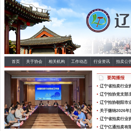
首页
关于协会
相关机构
工作动态
行业资讯
拍卖公
要闻播报
辽宁省拍卖行业
辽宁拍协党支部
辽宁拍协朝阳市
关于缴纳2026
辽宁省拍卖行业
辽宁亿通拍卖有