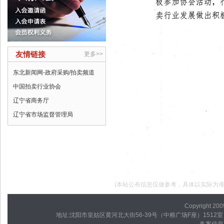
友情链接
更多>>
东北新闻网-政府采购/拍卖频道
中国拍卖行业协会
辽宁省商务厅
辽宁省市场监督管理局
(本站公布信息仅做参考，具体以实际为准
Copyright
地址:沈阳市皇姑区黄河北大街56-39号（中粮广场F座）1512室 电话：024