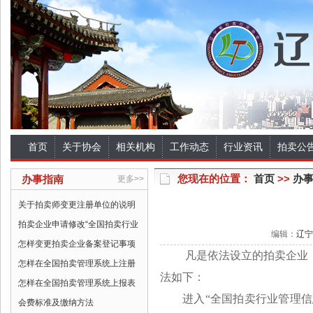
首页
关于协会
相关机构
工作动态
行业资讯
拍卖公
您现在的位置：
首页
>>
办
办事指南
更多>>
关于拍卖师变更注册单位的说明
拍卖企业申请修改“全国拍卖行业
编辑：
辽宁
怎样变更拍卖企业备案登记事项
凡是依法设立的拍卖企业
怎样在全国拍卖管理系统上注册
法如下：
怎样在全国拍卖管理系统上报表
进入“全国拍卖行业管理信
会费标准及缴纳方法