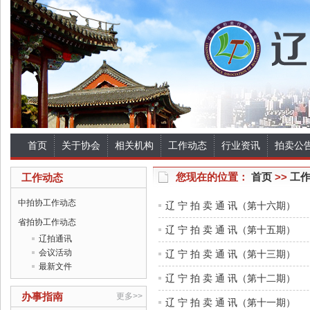
首页
关于协会
相关机构
工作动态
行业资讯
拍卖公
您现在的位置：
首页
>>
工
工作动态
中拍协工作动态
辽 宁 拍 卖 通 讯（第十六期）
省拍协工作动态
辽 宁 拍 卖 通 讯（第十五期）
辽拍通讯
会议活动
辽 宁 拍 卖 通 讯（第十三期）
最新文件
辽 宁 拍 卖 通 讯（第十二期）
办事指南
更多>>
辽 宁 拍 卖 通 讯（第十一期）