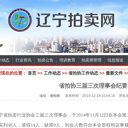
作动态
行业资讯
拍卖公告
培训教育
拍卖师管理
信息报送
您现在的位置：
首页
>>
工作动态
>>
省拍协工作动态
>>
最新文件
>
省拍协三届三次理事会纪要
编辑：
省拍协
发布时间：2014-12-19 10:04:16 浏览
宁省拍卖行业协会三届三次理事会，于
2014
年
11
月
12
日在本会第
实到
48
人，请假
14
人，缺席
0
人，到会人数符合本会章程和议事