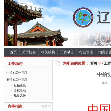
首页
关于协会
相关机构
工作动态
行业资讯
拍卖公
您现在的位置：
首页
>>
工
工作动态
中拍协工作动态
中拍
省拍协工作动态
编辑：佚
辽拍通讯
会议活动
最新文件
中国
办事指南
更多>>