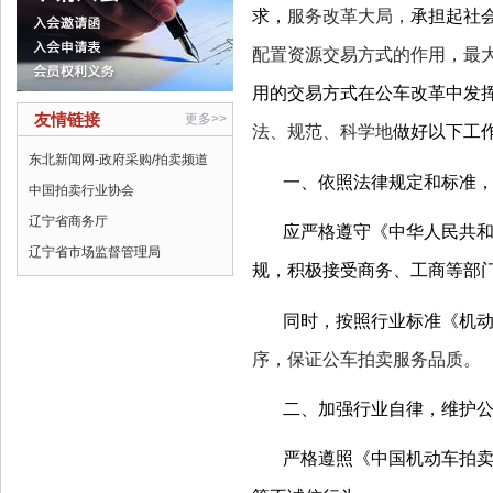
求，
服务改革大局，
承担起社
配置资源交易方式的作用，最
用的交易方式在公车改革中发
友情链接
更多>>
法、规范、科学地
做好以下工
东北新闻网-政府采购/拍卖频道
一、依照法律规定和标准
中国拍卖行业协会
辽宁省商务厅
应严格遵守《中华人民共
辽宁省市场监督管理局
规，积极接受商务、工商等部
同时，按照行业标准《机
序，保证公车拍卖服务品质。
二、加强行业自律，维护
严格遵照《中国机动车拍